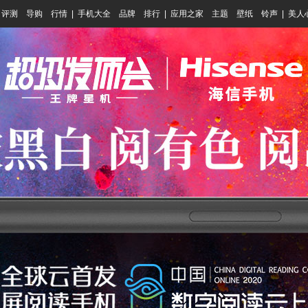
评测
导购
行情
|
手机大全
品牌
排行
|
应用之家
主题
壁纸
铃声
|
美人