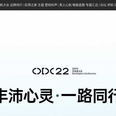
机大全
品牌
排行
|
应用之家
主题
壁纸
铃声
|
美人心机
唯丽是图
专题汇总
|
论坛
求助