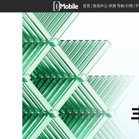
首页
|
资讯中心
评测
导购
行情
|
手