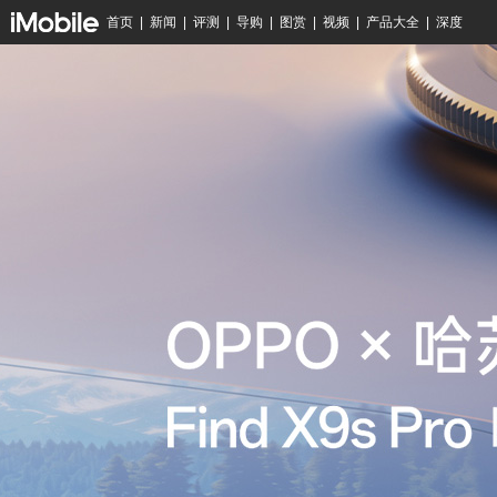
首页
|
新闻
|
评测
|
导购
|
图赏
|
视频
|
产品大全
|
深度